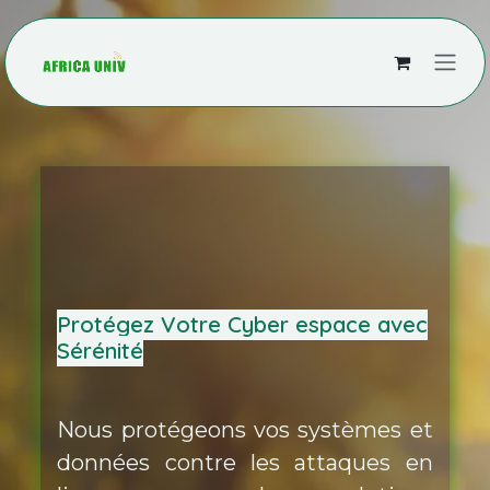
Se rendre au contenu
Protégez Votre Cyber espace avec
Sérénité
Nous protégeons vos systèmes et
données contre les attaques en