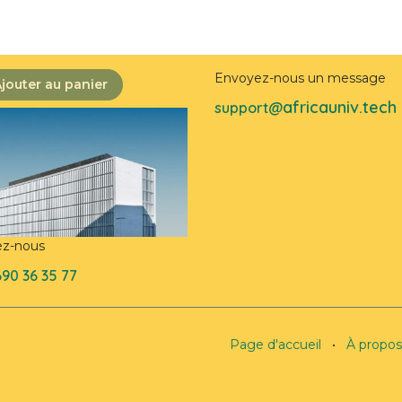
Envoyez-nous un message
jouter au panier
africauniv.tech
support@
ez-nous
690 36 35 77
Page d'accueil
•
À propos