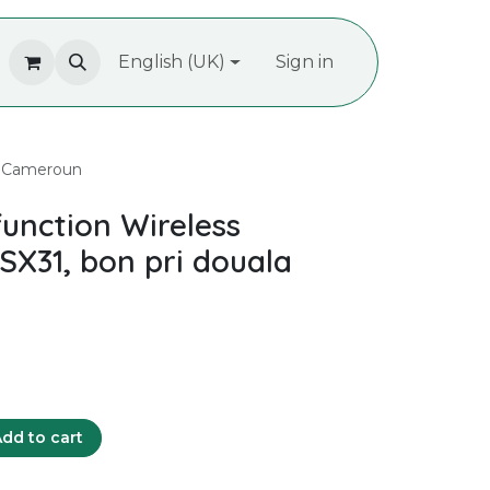
ropos de nous
English (UK)
Recrutement
Sign in
Contactez-nous
la Cameroun
 function Wireless
SX31, bon pri douala
dd to cart