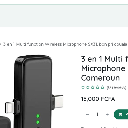
Nos Services
Formation
Shop
À p
3 en 1 Multi function Wireless Microphone SX31, bon pri doua
3 en 1 Multi
Microphone 
Cameroun
(0 review)
15,000
FCFA
A