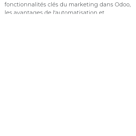
fonctionnalités clés du marketing dans Odoo,
les avantages de l'automatisation et
comment vous pouvez tirer parti de ces outils
pour stimuler votre croissance.
ICI
Téléchargez le document
et Préparez-
vous à découvrir comment Odoo peut
révolutionner votre approche du marketing.
AUTOMATISATION
DU MARKETING
AVEC ODOO
WhatsApp