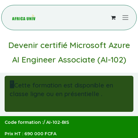
Se rendre au contenu
Devenir certifié Microsoft Azure
AI Engineer Associate (AI-102)
🖥️
Cette formation est disponible en
classe ligne ou en présentielle .
Code formation :/ AI-102-BIS
Prix HT : 690 000 FCFA