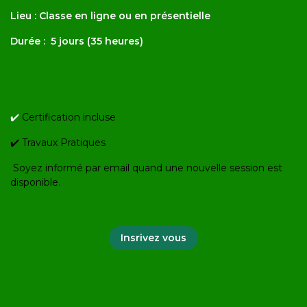
Lieu : Classe en ligne ou en présentielle
Durée : 5 jours (35 heures)
✔️
Certification incluse
✔️ Travaux Pratiques
Soyez informé par email quand une nouvelle session est
disponible.
Insrivez vous