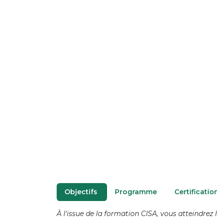
O​bjectifs
P​rogramme
Certificati
À l'issue de la
formation CISA, vous atteindrez le