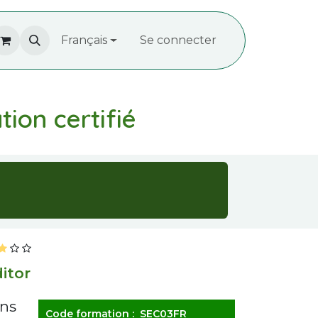
À propos de nous
Français
Recrutement
Se connecter
Contactez-
ion certifié
itor
ans
Code formation : SEC03FR