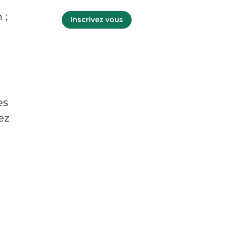
 ;
Inscrivez vous
es
ez