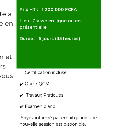
Prix HT : 1 200 000 FCFA
té à
Lieu : Classe en ligne ou en
re en
présentielle
Durée : 5 jours (35 heures)
s
n et
rs
✔️
Certification incluse
 vous
✔️ Quiz / QCM
✔️ Travaux Pratiques
✔️ Examen blanc
Soyez informé par email quand une
nouvelle session est disponible.