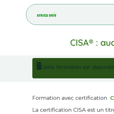
Se rendre au contenu
Accueil
Blog
CISA® : aud
🖥️
Cette formation est disponibl
Formation avec certification
C
La certification CISA est un 