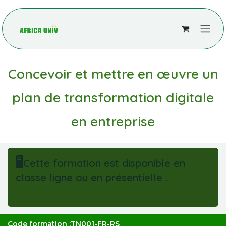
Se rendre au contenu
Concevoir et mettre en œuvre un
plan de transformation digitale
en entreprise
🖥️
Cette formation est disponible en
classe ligne ou en présentielle .
Code formation :TN001-FR-RS