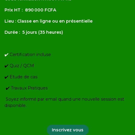
Prix HT : 890 000 FCFA
Lieu : Classe en ligne ou en présentielle
Durée : 5 jours (35 heures)
✔️
Certification incluse
✔️ Quiz / QCM
✔️ Etude de cas
✔️
Travaux Pratiques
Soyez informé par email quand une nouvelle session est
disponible.
Inscrivez vous