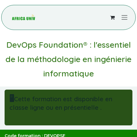
Se rendre au contenu
DevOps Foundation® : l'essentiel
de la méthodologie en ingénierie
informatique
🖥️
Cette formation est disponible en
classe ligne ou en présentielle .
Code formation : DEVOPSF