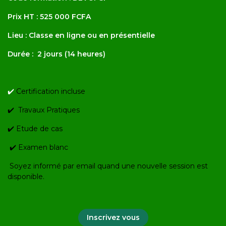
Prix HT : 525 000 FCFA
Lieu : Classe en ligne ou en présentielle
Durée : 2 jours (14 heures)
✔️
Certification incluse
✔️ Travaux Pratiques
✔️ Etude de cas
✔️ Examen blanc
Soyez informé par email quand une nouvelle session est
disponible.
Inscrivez vous