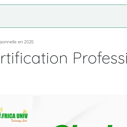
Nos Services
Formation
Shop
À p
ssionnelle en 2025
rtification Profes