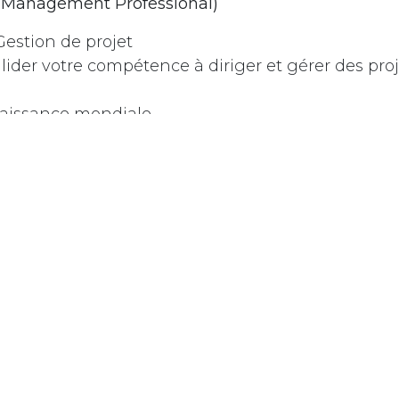
t Management Professional)
estion de projet
lider votre compétence à diriger et gérer des proj
issance mondiale.
ation potentielle du salaire.
ation des compétences en gestion de projet.
cherchée dans de nombreux secteurs.
en 2025 :
La gestion de projet reste une compéten
es secteurs, ce qui rend la certification PMP toujou
ormation Technology Infrastructure Library v4)
estion des services informatiques (ITSM)
mprendre et appliquer les meilleures pratiques p
s informatiques.