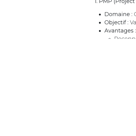
1. PMP (Projec
Domaine :
G
Objectif :
Va
Avantages :
Reconna
Augment
Amélior
Très re
Pertinence 
dans tous l
pertinente.
2. ITIL v4 (Inf
Domaine :
G
Objectif :
Co
des service