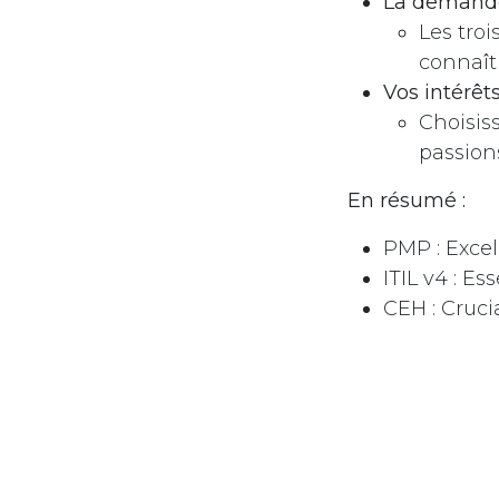
La demande
Les troi
connaît
Vos intérêt
Choisiss
passion
En résumé :
PMP : Excel
ITIL v4 : Es
CEH : Cruci
Il est importan
monde profess
Inscrivez-