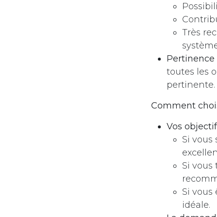
Possibil
Contrib
Très rec
système
Pertinence 
toutes les 
pertinente.
Comment chois
Vos objectif
Si vous 
excellen
Si vous 
recomm
Si vous 
idéale.