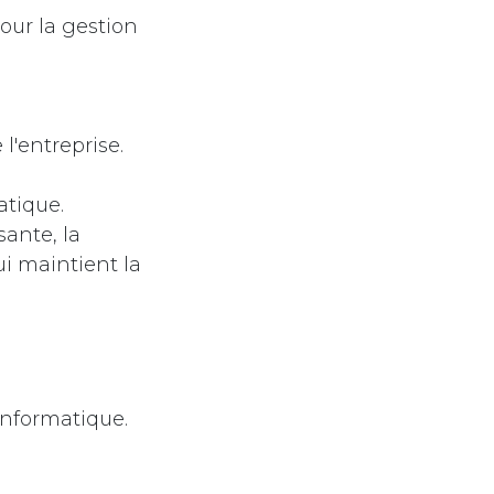
our la gestion
l'entreprise.
atique.
ante, la
ui maintient la
informatique.