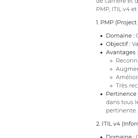
de carrière et 
PMP, ITIL v4 et
1. PMP (Projec
Domaine :
G
Objectif :
Va
Avantages :
Reconna
Augment
Amélior
Très re
Pertinence 
dans tous l
pertinente.
2. ITIL v4 (Inf
Domaine :
G