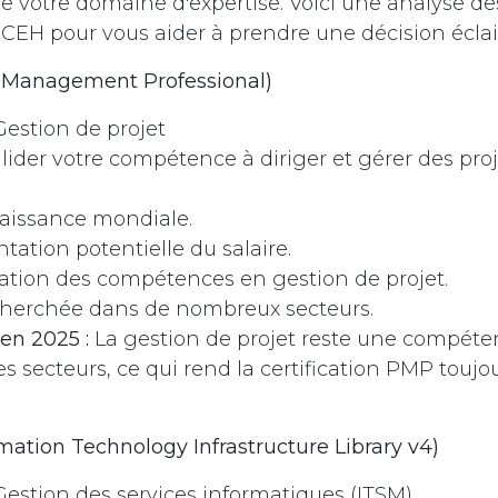
de votre domaine d'expertise. Voici une analyse des
 CEH pour vous aider à prendre une décision éclai
t Management Professional)
estion de projet
lider votre compétence à diriger et gérer des proj
issance mondiale.
ation potentielle du salaire.
ation des compétences en gestion de projet.
cherchée dans de nombreux secteurs.
en 2025 :
La gestion de projet reste une compéten
es secteurs, ce qui rend la certification PMP toujou
ormation Technology Infrastructure Library v4)
estion des services informatiques (ITSM)