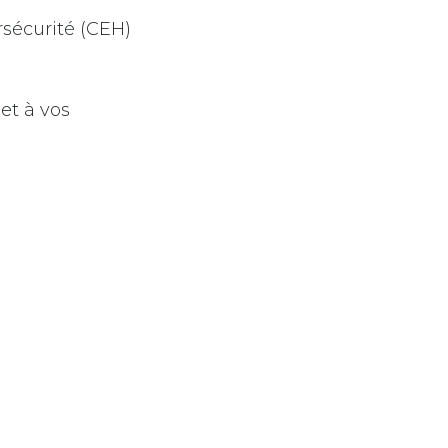
rsécurité (CEH)
et à vos
spectées dans le