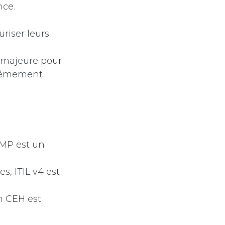
nce.
riser leurs
 majeure pour
xtrêmement
 PMP est un
s, ITIL v4 est
on CEH est