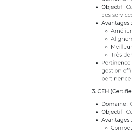
Objectif :
Co
des service
Avantages :
Améliora
Alignem
Meilleur
Très de
Pertinence 
gestion eff
pertinence d
3. CEH (Certifi
Domaine :
C
Objectif :
Co
Avantages :
Compéte