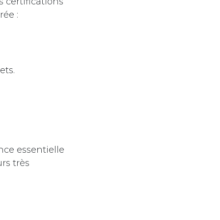
 certifications
rée :
ets.
ce essentielle
rs très