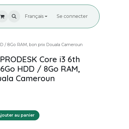
À propos de nous
Français
Recrutement
Se connecter
Contactez-
 / 8Go RAM, bon prix Douala Cameroun
PRODESK Core i3 6th
56Go HDD / 8Go RAM,
uala Cameroun
jouter au panier