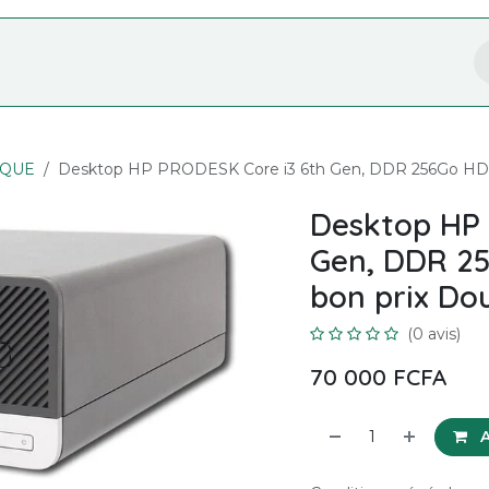
Nos Services
Formation
Boutique
IQUE
Desktop HP PRODESK Core i3 6th Gen, DDR 256Go HDD
Desktop HP 
Gen, DDR 2
bon prix Do
(0 avis)
70 000
FCFA
A