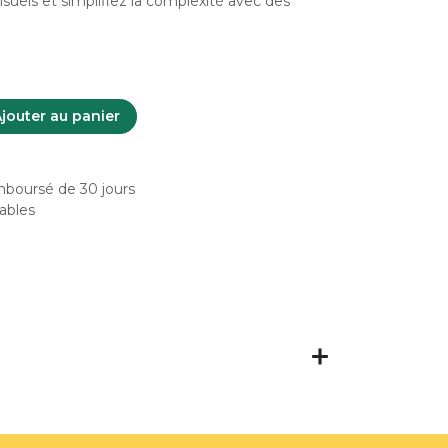
isuels et simplifiez la complexité avec des
jouter au panier
emboursé de 30 jours
rables