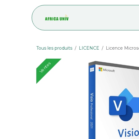
Se rendre au contenu
Accueil
Blog
Tous les produits
LICENCE
Licence Microso
Ventes