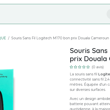
Nos Services
Formation
Boutique
QUE
Souris Sans Fil Logitech M170 bon prix Douala Cameroun
Souris Sans 
prix Douala
(0 avis)
La souris sans fil
Logit
connectivité sans fil 2,
mètres. Équipée d'un cap
sur diverses surfaces.
Avec un design ambide
batterie pouvant atteind
quotidienne, à la maiso