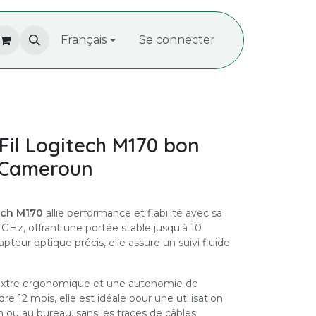
À propos de nous
Français
Recrutement
Se connecter
Contactez-
Fil Logitech M170 bon
 Cameroun
ech M170
allie performance et fiabilité avec sa
4 GHz, offrant une portée stable jusqu'à 10
teur optique précis, elle assure un suivi fluide
xtre ergonomique et une autonomie de
re 12 mois, elle est idéale pour une utilisation
n ou au bureau, sans les traces de câbles.