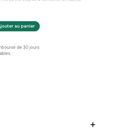
jouter au panier
emboursé de 30 jours
rables