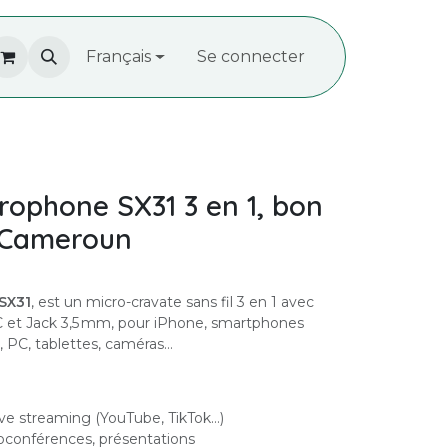
À propos de nous
Français
Recrutement
Se connecter
Contactez-
rophone SX31 3 en 1, bon
 Cameroun
SX31
, est un micro-cravate sans fil 3 en 1 avec
‑C et Jack 3,5 mm, pour iPhone, smartphones
o, PC, tablettes, caméras…
live streaming (YouTube, TikTok…)
sioconférences, présentations