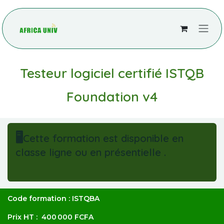
Se rendre au contenu
Testeur logiciel certifié ISTQB
Foundation v4
🖥️
Cette formation est disponible en
classe ligne ou en présentielle .
Code formation : ISTQBA
Prix HT : 400 000 FCFA